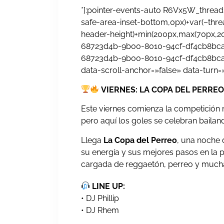
*]:pointer-events-auto R6Vx5W_threadS
safe-area-inset-bottom,0px)+var(–threa
header-height)+min(200px,max(70px,20s
68723d4b-9b00-8010-94cf-df4cb8bcac2
68723d4b-9b00-8010-94cf-df4cb8bcac2
data-scroll-anchor=»false» data-turn=
VIERNES: LA COPA DEL PERRE
Este viernes comienza la competición 
pero aquí los goles se celebran bailan
Llega
La Copa del Perreo
, una noche
su energía y sus mejores pasos en la pi
cargada de reggaetón, perreo y mucha
LINE UP:
• DJ Phillip
• DJ Rhem