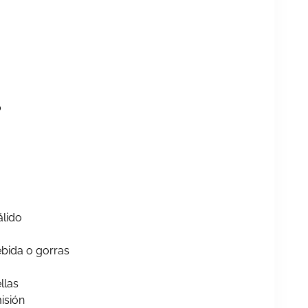
0
lido
ebida o gorras
llas
isión