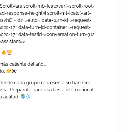
crollVars scroll-mb-[calc(var(–scroll-root-
d-response-height))] scroll-mt-[calc(var(–
vh)))]» dir=»auto» data-turn-id=»request-
c-17″ data-turn-id-container=»request-
c-17″ data-testid=»conversation-turn-312″
»assistant»>
O
más caliente del año…
do.
 donde cada grupo representa su bandera,
sta. Prepárate para una fiesta internacional
 actitud.