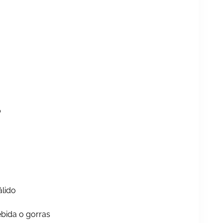
0
lido
ebida o gorras