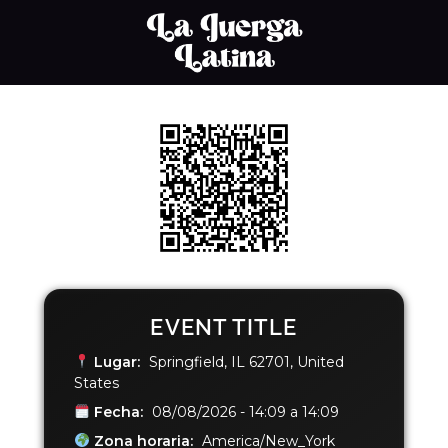
EVENT TITLE
Lugar:
Springfield, IL 62701, United
States
Fecha:
08/08/2026 - 14:09 a 14:09
Zona horaria:
America/New_York