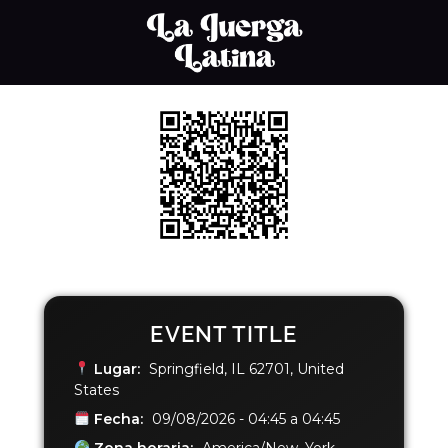
EVENT TITLE
Lugar:
Springfield, IL 62701, United
States
Fecha:
09/08/2026 - 04:45 a 04:45
Zona horaria:
America/New_York